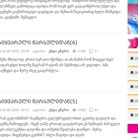
-„ვინ არის დემეტრე ჩაჩუასგან ორსულად“-სანდრამ ჩაილუღლუღა და
პლანშეტი გამოსტაცა.იცოდა,რომ თავს ვერ გავაკონტროლებდი და
სცენებს გავმართვადი-გავიდეთ და შენთან წაგიკითხავ-ხელი მომკიდა
და „ტაქსიში“ შემაგდო.
სიყვარული წარსულიდან[6]
19-08-2015, 00:09
ავტორი
უნდა ვწერო
4 482
7
+
ა
-შენი მხოლოდ ერთი სურათი მქონდა.აი,ის,მაშინ რომ მოგეცი.სულ
ვატარებდი ხოლმე,მაგრამ რატომ არ მესმოდა,არ ვიცოდი..-ხმა
გაუწყდა და მერე ისევ გააგრძელა..
ა
ა
სიყვარული წარსულიდან[5]
ა
18-08-2015, 00:07
ავტორი
უნდა ვწერო
4 952
8
+
ა
-რას გულისხმობ?-ბავშვური გულუბრყვილობით ვკითხე დაქალს და
ფეხზე წამოვდექი. -ჩვენ ღამე ერთად გავატარეთ,ეს ჩემთვის პირველი
იყო-ასლუკუნდა გოგონა და თმების წვალება დაიწყო..-მერე
წავიდა..მიყენებდა,გესმის? ახლა წავიდა და აღარ