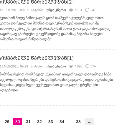
სიყვარული წარსულიდან[2]
15-08-2015, 00:07
ავტორი
უნდა ვწერო
7 161
24
+
-ქეთი,ხომ მალე ჩამოხვალ?-გიომ ბავშვური გულუბრყვილობით
მკითხა და ჩვეულად მოსწია თავი ეკრანისკენ,თითქოს ასე მე
მიახლოვდებოდეს. -კი,პატარა,მაგრამ ახლა უნდა გავთიშო.ხვალაც
დაგირეკავ გპირდები-დავემშვიდობე და მანაც პატარა ხელები
დამიქნია.როგორ მინდა ხოლმე
სიყვარული წარსულიდან[1]
14-08-2015, 09:23
ავტორი
უნდა ვწერო
7 890
37
+
-მომენატრებით.რომ ჩავალ „სკაიპით“ დაგირეკავთ-დავაიმედე ჩემი
საყვარელი ოჯახის წევრები და ჩემოდანი გავაგორე.თვითმფრინავში
ასვლისას,კიდევ ხელს ვუქნევდი მათ და თვალზე ცრემლები
მადგებოდა.
29
30
31
32
33
34
38
→