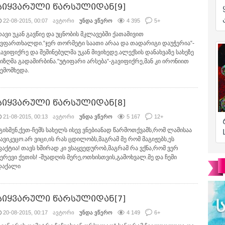
სიყვარული წარსულიდან[9]
22-08-2015, 00:07
ავტორი
უნდა ვწერო
4 395
5
+
თავი უკან გავწიე და უცნობის მკლავებში ქათამივით
ავფართხალდი.“ჯერ თორმეტი საათი არაა და თადარიგი დაუჭერია“-
გავიფიქრე და შეშინებულმა უკან მივიხედე.ალექსის დანახვაზე სახეზე
ზიზღმა გადამირბინა.“უტიფარი არსება“-გავიფიქრე,მან კი ირონიით
შემომხედა.
სიყვარული წარსულიდან[8]
21-08-2015, 00:13
ავტორი
უნდა ვწერო
5 167
12
+
-გისმენ,ქეთ-ჩემს სახელს ისევ ვნებიანად წარმოთქვამს,რომ ლამისაა
ჩავიკეცო.არ ვიცი,ის რას ცდილობს,მაგრამ მე რომ მაგიჟებს,ეს
ფაქტია! თავს ხშირად კი ვსაყვედურობ,მაგრამ რა ვქნა,რომ ვერ
ვერევი ქეთის! -შუადღის მერე,ოთხისთვის,გამოხვალ.მე და ჩემი
დაქალი
სიყვარული წარსულიდან[7]
20-08-2015, 00:17
ავტორი
უნდა ვწერო
4 149
6
+