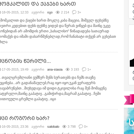
მომკალით და ქაჯები ხართ
18-05-2015, 12:33
ავტორი
იგი
2 214
3
+
_მომკალით და ქაჯები ხართ მოკლე კაბა მაცვია, შიშველ ფეხებზე
თეთრი კედებით ფეხს ფეხზე ვიდებ და წერას ვიწყებ და მაინც უკვე
გონებიდან არ ამომდის ერთი „სახალისო“ წინადადება სათაურად
რომაქვს და იმაში დასარწმუნებლად,რომ ჩანახატი თქვენ არ გეხებათ
ეხლა
უცნობის წერილი...
17-05-2015, 19:49
ავტორი
ana-stasia
3 193
1
+
…თვალცრემლიანი ვუმზერ შენს სურათებს და ჩემს თავზე
მეცინება...არ გადანაშაულებ,რაც იყო იყო,უკან ვერაფერს
დავაბრუნებთ...მიუხედავა იმ დიდი ტკივილისა რაც შენ მომაყენე
სატვრელო,მაინც გაპატიე...გამიჭირდა,მაგრამ გაპატიე...ჩემი
თითოეული ცრემლი გაპატიე...იცი
იცი როგორი ხარ?
16-05-2015, 23:36
ავტორი
salobalo
3 798
0
+