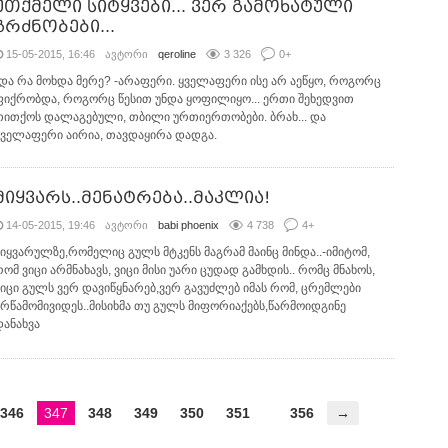
უთქმელი სიტყვები... ვერ გამოხატული
გრძნობები...
15-05-2015, 16:46
ავტორი
qeroline
3 326
0
+
-და რა მოხდა მერე? -არაფერი. ყველაფერი ისე არ აეწყო, როგორც
ფიქრობდა, როგორც წესით უნდა ყოფილიყო... ერთი შეხედვით
თითქოს დალაგებული, თბილი ურთიერთობები. ბრახ... და
ყველაფერი აირია, თავდაყირა დადგა.
მიყვარს..მენატრება..მაკლია!
14-05-2015, 19:46
ავტორი
babi phoenix
4 738
4
+
სიყვარულზე,რომელიც გულს მტკენს მაგრამ მაინც მინდა..-იმიტომ,
რომ ვიცი არმნახავს, ვიცი მისი უარი ცუდად გამხდის.. რომც მნახოს,
ვიცი გულს ვერ დავიწყნარებ,ვერ გავუძლებ იმას რომ, ცრემლები
არწამომივიდეს..მისიხმა თუ გულს მიფორიაქებს,წარმოიდგინე
დანახვა
346
347
348
349
350
351
356
→