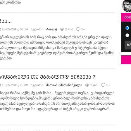
ჩემი გრძნობა
გჯ
მას...
16-05-2015, 06:14
ავტორი
Anna)))
2 456
1
+
შენ არ იცვლები,ის ხარ რაც ხარ და არასდროს ირგებ ცრუ და ფალს
როლებს მხოლოდ იმისთვის რომ ვინმემ შეგიყვაროს,შენ ცხოვრობ
ხ
წარსულით და შენთვის აწმყოსა და მომავალს უინტერესობა ჰქვია.
ასეც ხდება,შენ დგახარ გაყინულ ფანჯარასთან,გარეთ წვიმს და წვიმის
წვეთები
სიყვარული თუ უბრალოდ მიჩვევა ?
15-05-2015, 23:08
ავტორი
მარიამ ამირანაშვილი
3 429
0
+
სეიგი რაშია საქმე..მე ვარ მარი....შეყვარებული თუმცა...ეს სიყვარული
ცალმხრივია.ხო წლებია მიყვარს ერთი ბიჭი რომელსაც არასდროს
დავლაპარაკებულვარ,არასდროს არ მითქვამს გამარჯობა,არასდროს
მიმიწერია და რავი რა...ფაქტიურად ამ ბიჭეს არცკი ვიცნობ მაგრამ