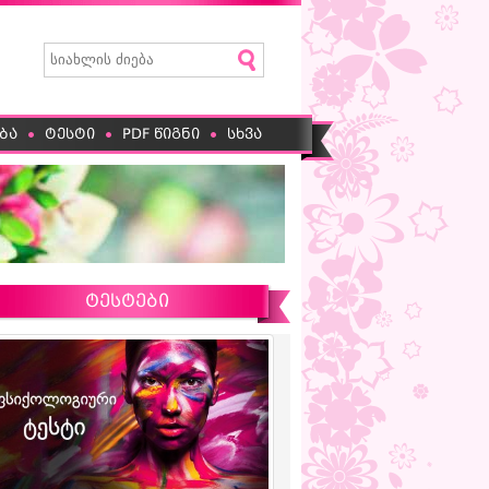
ბა
ტესტი
PDF წიგნი
სხვა
ტესტები