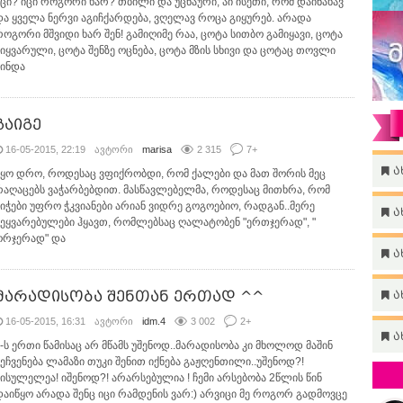
იცი? იცი როგორი ხარ? თბილი და უცნაური, აი ისეთი, რომ დაინახავ
და ყველა ნერვი აგიჩქარდება, ვღელავ როცა გიყურებ. არადა
როგორი მშვიდი ხარ შენ! გამიღიმე რაა, ცოტა სითბო გამიყავი, ცოტა
სიყვარული, ცოტა შენზე ოცნება, ცოტა მზის სხივი და ცოტაც თოვლი
მინდა
გაიგე
16-05-2015, 22:19
ავტორი
marisa
2 315
7
+
ა
იყო დრო, როდესაც ვფიქრობდი, რომ ქალები და მათ შორის მეც
რაღაცებს ვაჭარბებდით. მასწავლებელმა, როდესაც მითხრა, რომ
ბიჭები უფრო ჭკვიანები არიან ვიდრე გოგოებიო, რადგან..მერე
ა
შეყვარებულები ჰყავთ, რომლებსაც ღალატობენ "ერთჯერად", "
ორჯერად" და
ა
მარადისობა შენთან ერთად ^^
ა
16-05-2015, 16:31
ავტორი
idm.4
3 002
2
+
ა
ნ-ს ერთი წამისაც არ მწამს უშენოდ..მარადისობა კი მხოლოდ მაშინ
მეჩვენება ლამაზი თუკი შენით იქნება გაჟღენთილი..უშენოდ?!
სისულელეა! იშენოდ?! არარსებულია ! ჩემი არსებობა 2წლის წინ
დაიწყო არადა შენც იცი რამდენის ვარ:) არვიცი მე როგორ გადმოვცე