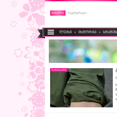
შესვლა
რეგისტრაცია
ლექსი
ისტორია
სტატუს
ჩანახატი