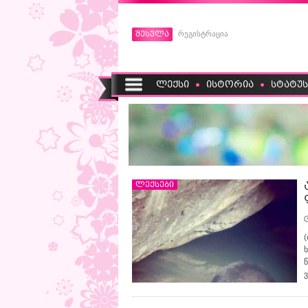
შესვლა
რეგისტრაცია
ლექსი
ისტორია
სტატუს
ლექსები
(
ხ
ვ