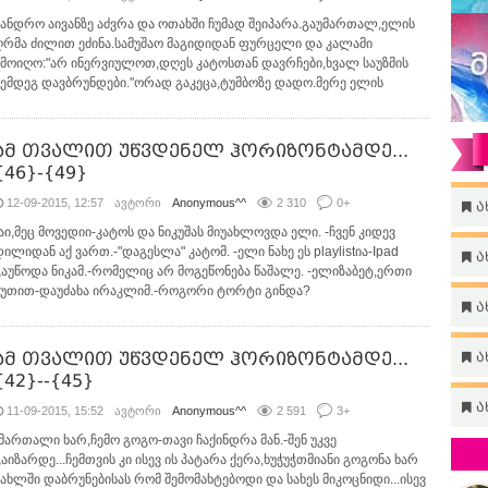
სანდრო აივანზე აძვრა და ოთახში ჩუმად შეიპარა.გაუმართალ,ელის
ღრმა ძილით ეძინა.სამუშაო მაგიდიდან ფურცელი და კალამი
ამოიღო:"არ ინერვიულოთ,დღეს კატოსთან დავრჩები,ხვალ საუზმის
შემდეგ დავბრუნდები."ორად გაკეცა,ტუმბოზე დადო.მერე ელის
ამ თვალით უწვდენელ ჰორიზონტამდე...
{46}-{49}
12-09-2015, 12:57
ავტორი
Anonymous^^
2 310
0
+
ა
-აი,მეც მოვედიი-კატოს და ნიკუშას მიუახლოვდა ელი. -ჩვენ კიდევ
ილიდან აქ ვართ.-"დაგესლა" კატომ. -ელი ნახე ეს playlistია-Ipad
ა
გაუწოდა ნიკამ.-რომელიც არ მოგეწონება წაშალე. -ელიზაბეტ,ერთი
წუთით-დაუძახა ირაკლიმ.-როგორი ტორტი გინდა?
ა
ამ თვალით უწვდენელ ჰორიზონტამდე...
ა
{42}--{45}
ა
11-09-2015, 15:52
ავტორი
Anonymous^^
2 591
3
+
-მართალი ხარ,ჩემო გოგო-თავი ჩაქინდრა მან.-შენ უკვე
გაიზარდე...ჩემთვის კი ისევ ის პატარა ქერა,ხუჭუჭთმიანი გოგონა ხარ
სახლში დაბრუნებისას რომ შემომახტებოდი და სახეს მიკოცნიდი...ისევ