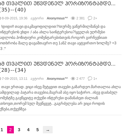
ამ თვალით უწვდენელ ჰორიზონტამდე...
{35}--{40}
8-09-2015, 19:36
ავტორი
Anonymous^^
2 381
2
+
6 !დიდი!! თავი.დაკმაყოფილდით?!თურმე ვაწვრმილმანებ და
უინტერესოს ვხდი :/ აბა ახლა საინტერესოა?!ყველას უღრმესი
მადლობა პოზიტიური კომენტარებისთვის.როგორ გირჩევნიათ
მოთხრობა მალე დავამთავრო თუ 1ან2 თავი ავტვირთო ხოლმე? <3
3 :*
ამ თვალით უწვდენელ ჰორიზონტამდე...
{28}--{34}
7-09-2015, 13:11
ავტორი
Anonymous^^
2 477
1
+
6 თავი ერთად..ვიცი ისევ მეტყვით თავები გაზარდეო.მართალია ახლა
ნამდვილად პატარა თავებია,მაგრამ ასე იყო საჭირო...ისევ დაძაბულ
მომენტზე გავწყვიტე თქვენი ინტერესი დამანახეთ ძალიან
გთხოვთ,თორემ სულ შევწყვეტ...გაგრძელება არ ვიცი როდის
იქნება,თქვენზეა
1
2
3
4
5
→