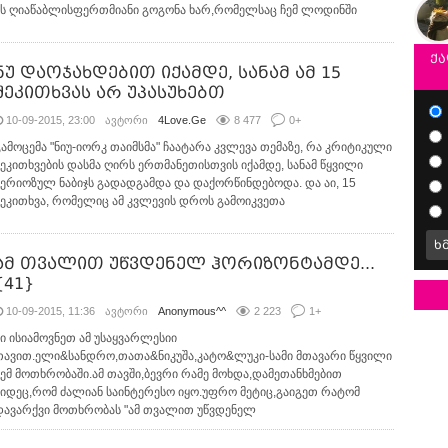
ის ღიაწაბლისფერთმიანი გოგონა ხარ,რომელსაც ჩემ ლოდინში
ქა
ნუ დაოჯახდებით იქამდე, სანამ ამ 15
შეკითხვას არ უპასუხებთ
10-09-2015, 23:00
ავტორი
4Love.Ge
8 477
0
+
გამოცემა "ნიუ-იორკ თაიმსმა" ჩაატარა კვლევა თემაზე, რა კრიტიკული
შეკითხვების დასმა ღირს ერთმანეთისთვის იქამდე, სანამ წყვილი
სერიოზულ ნაბიჯს გადადგამდა და დაქორწინდებოდა. და აი, 15
შეკითხვა, რომელიც ამ კვლევის დროს გამოიკვეთა
ხ
ამ თვალით უწვდენელ ჰორიზონტამდე...
{41}
10-09-2015, 11:36
ავტორი
Anonymous^^
2 223
1
+
აი ისიამოვნეთ ამ უსაყვარლესიი
თავით.ელი&სანდრო,თათა&ნიკუშა,კატო&ლუკი-სამი მთავარი წყვილი
ჩემ მოთხრობაში.ამ თავში,ბევრი რამე მოხდა,დამეთანხმებით
კიდეც,რომ ძალიან საინტერესო იყო.უფრო მეტიც,გაიგეთ რატომ
დავარქვი მოთხრობას "ამ თვალით უწვდენელ