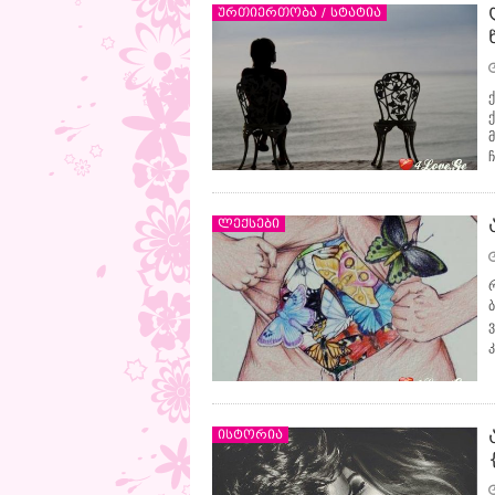
ურთიერთობა / სტატია
ლექსები
ისტორია