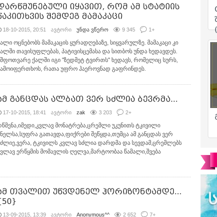
დარწმუნებული იყავით, რომ ამ სტატიის
წაკითხვის შემდეგ მამაკაცი
18-10-2015, 20:51
ავტორი
უნდა ვწერო
9 345
1
+
ქალი ოცნებობს მამაკაცის ყურადღებაზე, სიყვარულზე. მამაკაცი კი
ქალში თავისუფლებას, პატივისცემასა და სითბოს უნდა ხედავდეს.
მშფოთვარე ქალში იგი "ზედმეტ ტვირთს" ხედავს, რომელიც სურს,
ჩამოიფერთხოს, რათა უფრო ჰაეროვნად გაფრინდეს.
ამ განცდას ალბათ ვერ სძლია ბევრმა...
17-10-2015, 18:41
ავტორი
zak
3 203
2
+
რწმენა,იმედი,კვლავ მონატრება,ცრემლი უკუნითს ტკივილი
ბნელსა,სუფრა გათავდა,ფიქრები შეწყდა,თუმცა ამ განცდას ვერ
ვძლიე,ვერა, ტკივილს კვლავ სძლია დარდმა და სევდამ,ცრემლებს
კვლავ ერწყმის მომავლის ღელვა,მარტოობაა წამალი,შვება
ამ თვალით უწვდენელ ჰორიზონტამდე...
{50}
13-09-2015, 13:39
ავტორი
Anonymous^^
2 652
7
+