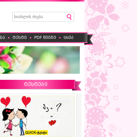
ბა
ტესტი
PDF წიგნი
სხვა
ტესტები