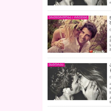
ურთიერთობა / რჩევები
ისტორია