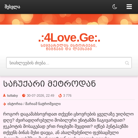
შესვლა
.:4Love.Ge:.
ᲡᲘᲧᲕᲐᲠᲣᲚᲘᲡ ᲘᲡᲢᲝᲠᲘᲔᲑᲘ,
ᲬᲘᲒᲜᲔᲑᲘ ᲓᲐ ᲚᲔᲥᲡᲔᲑᲘ
საჩუქარი მეტროდან
lullaby
30-07-2026, 22:49
3 776
ისტორია
/
მარიამ ნატროშვილი
როგორ დაგამახსოვრდათ თქვენი ცხოვრების ყველაზე უიღბლო
დღე? ძვირადღირებული მობილური უნიტაზში ჩაგივარდათ?
ჯეკპოტის მოსაგებად ერთ რიცხვში შეცდით? იქნებ პენტჰაუზში
თქვენს ბინას მეხი დაეცა, ან ახალშეძენილი ფეხსაცმელი