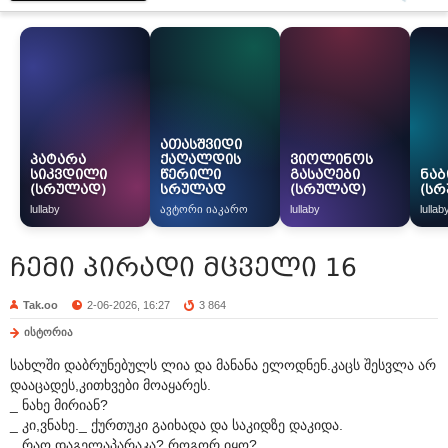
ათასშვიდი
პატარა
ქაღალდის
ვიოლინოს
სიკვდილი
წერილი
გასაღები
ნაბ
(სრულად)
სრულად
(სრულად)
(ს
lullaby
ავტორი იაკარო
lullaby
lullab
ჩემი პირადი მცველი 16
Tak.oo
2-06-2026, 16:27
3 864
ისტორია
სახლში დაბრუნებულს ლია და მანანა ელოდნენ.კაცს შესვლა არ
დააცადეს,კითხვები მოაყარეს.
_ ნახე მირიან?
_ კი,ვნახე._ ქურთუკი გაიხადა და საკიდზე დაკიდა.
_ რაო,დაგელაპარაკა? როგორ იყო?